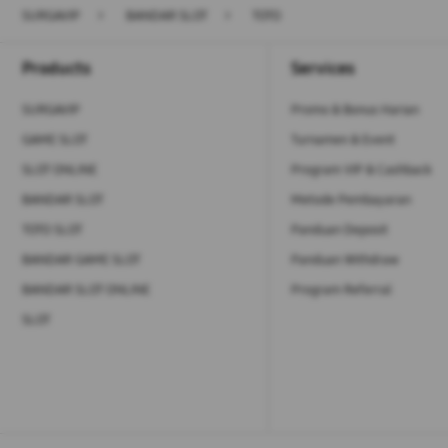
SURGAVIP
>
BANDAR SLOT
>
TOTO
Footer Navigation
Products
Services
SURGAVIP
Promo & Bonus Harian
GAME SLOT
Turnamen & Event
SLOT ONLINE
Program VIP & Cashback
BANDAR SLOT
Metode Pembayaran
TOTO SLOT
Panduan Deposit
BANDAR GAME SLOT
Panduan Withdraw
BANDAR SLOT ONLINE
Program Referral
SLOT