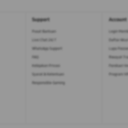
Support
Account
Pusat Bantuan
Login Mem
Live Chat 24/7
Daftar Aku
WhatsApp Support
Lupa Passw
FAQ
Riwayat Tr
Kebijakan Privasi
Panduan Ver
Syarat & Ketentuan
Program VI
Responsible Gaming