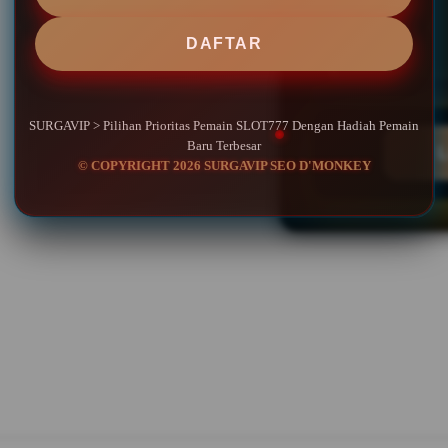
DAFTAR
SURGAVIP > Pilihan Prioritas Pemain SLOT777 Dengan Hadiah Pemain
Baru Terbesar
© COPYRIGHT 2026 SURGAVIP SEO D'MONKEY