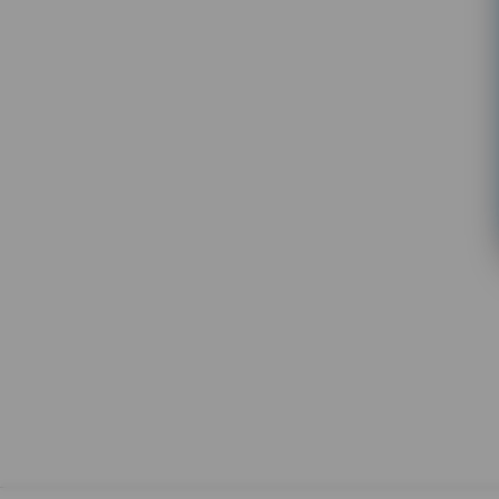
Layer Popup Close